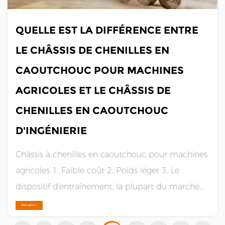
QUELLE EST LA DIFFÉRENCE ENTRE
LE CHÂSSIS DE CHENILLES EN
CAOUTCHOUC POUR MACHINES
AGRICOLES ET LE CHÂSSIS DE
CHENILLES EN CAOUTCHOUC
D'INGÉNIERIE
Châssis à chenilles en caoutchouc pour machines
agricoles 1. Faible coût 2. Poids léger 3. Le
dispositif d'entraînement, la plupart du marché
adopte le mécanisme de boîte de vitesses de
Voir plus +
tracteur à l'ancienne, qui est de structure