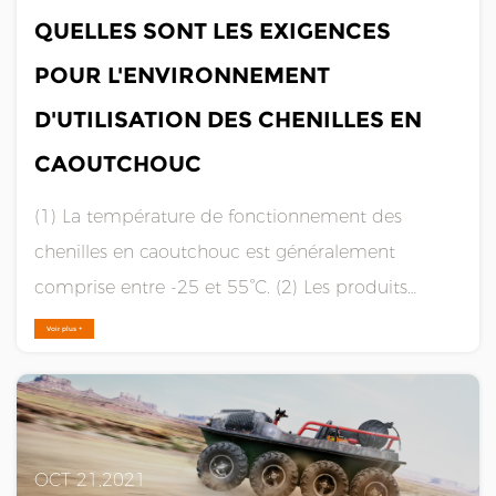
QUELLES SONT LES EXIGENCES
POUR L'ENVIRONNEMENT
D'UTILISATION DES CHENILLES EN
CAOUTCHOUC
(1) La température de fonctionnement des
chenilles en caoutchouc est généralement
comprise entre -25 et 55°C. (2) Les produits
chimiques, l'huile et le sel dans l'eau de mer
Voir plus +
accéléreront le vieillissement du robot. Nettoyez
le robot après utilisation dans un tel
environnement. (3) La s......
OCT 21,2021