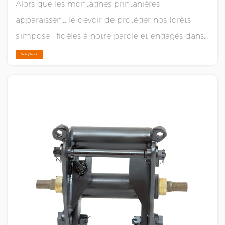
Alors que les montagnes printanières
apparaissent, le devoir de protéger nos forêts
s’impose ; fidèles à notre parole et engagés dans
nos contrats, nous assumons cette mission avec
Voir plus +
détermination. Récemment, notre entreprise
franchi une étape importante : une flotte de 21
véhicules arti......